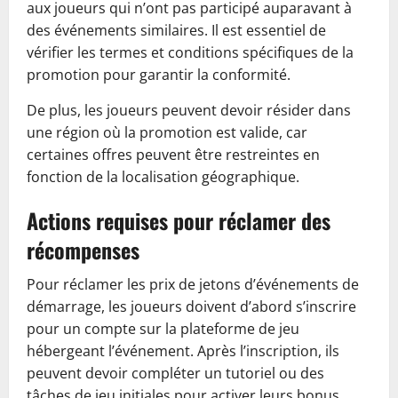
aux joueurs qui n’ont pas participé auparavant à
des événements similaires. Il est essentiel de
vérifier les termes et conditions spécifiques de la
promotion pour garantir la conformité.
De plus, les joueurs peuvent devoir résider dans
une région où la promotion est valide, car
certaines offres peuvent être restreintes en
fonction de la localisation géographique.
Actions requises pour réclamer des
récompenses
Pour réclamer les prix de jetons d’événements de
démarrage, les joueurs doivent d’abord s’inscrire
pour un compte sur la plateforme de jeu
hébergeant l’événement. Après l’inscription, ils
peuvent devoir compléter un tutoriel ou des
tâches de jeu initiales pour activer leurs bonus.