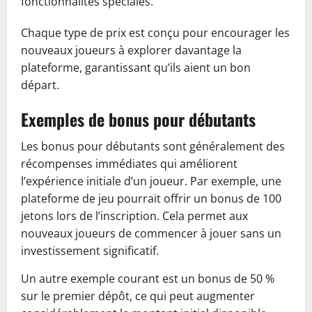
fonctionnalités spéciales.
Chaque type de prix est conçu pour encourager les
nouveaux joueurs à explorer davantage la
plateforme, garantissant qu’ils aient un bon
départ.
Exemples de bonus pour débutants
Les bonus pour débutants sont généralement des
récompenses immédiates qui améliorent
l’expérience initiale d’un joueur. Par exemple, une
plateforme de jeu pourrait offrir un bonus de 100
jetons lors de l’inscription. Cela permet aux
nouveaux joueurs de commencer à jouer sans un
investissement significatif.
Un autre exemple courant est un bonus de 50 %
sur le premier dépôt, ce qui peut augmenter