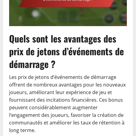
Quels sont les avantages des
prix de jetons d’événements de
démarrage ?
Les prix de jetons d’événements de démarrage
offrent de nombreux avantages pour les nouveaux
joueurs, améliorant leur expérience de jeu et
fournissant des incitations financières. Ces bonus
peuvent considérablement augmenter
l’engagement des joueurs, favoriser la création de
communautés et améliorer les taux de rétention à
long terme.