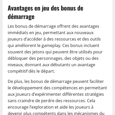
Avantages en jeu des bonus de
démarrage
Les bonus de démarrage offrent des avantages
immédiats en jeu, permettant aux nouveaux
joueurs d’accéder à des ressources et des outils
qui améliorent le gameplay. Ces bonus incluent
souvent des jetons qui peuvent être utilisés pour
débloquer des personnages, des objets ou des
niveaux, donnant aux débutants un avantage
compétitif dès le départ.
De plus, les bonus de démarrage peuvent faciliter
le développement des compétences en permettant
aux joueurs d’expérimenter différentes stratégies
sans craindre de perdre des ressources. Cela
encourage l’exploration et aide les joueurs à
devenir plus compétents dans les mécanismes du