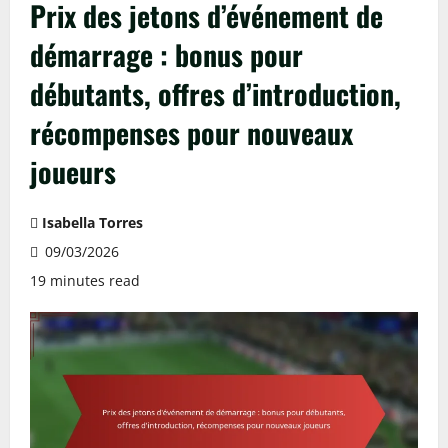
Prix des jetons d’événement de
démarrage : bonus pour
débutants, offres d’introduction,
récompenses pour nouveaux
joueurs
Isabella Torres
09/03/2026
19 minutes read