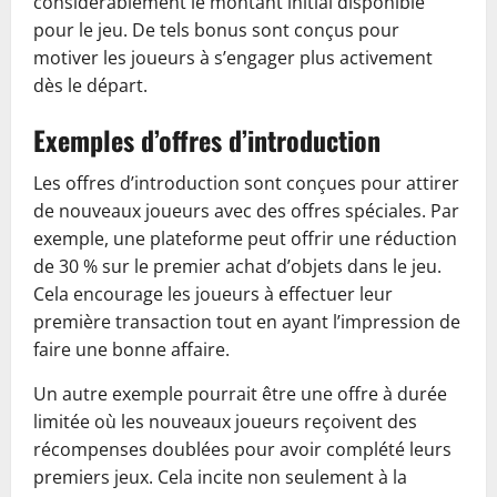
considérablement le montant initial disponible
pour le jeu. De tels bonus sont conçus pour
motiver les joueurs à s’engager plus activement
dès le départ.
Exemples d’offres d’introduction
Les offres d’introduction sont conçues pour attirer
de nouveaux joueurs avec des offres spéciales. Par
exemple, une plateforme peut offrir une réduction
de 30 % sur le premier achat d’objets dans le jeu.
Cela encourage les joueurs à effectuer leur
première transaction tout en ayant l’impression de
faire une bonne affaire.
Un autre exemple pourrait être une offre à durée
limitée où les nouveaux joueurs reçoivent des
récompenses doublées pour avoir complété leurs
premiers jeux. Cela incite non seulement à la