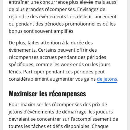
entraîner une concurrence plus élevée mais aussi
de plus grandes récompenses. Envisagez de
rejoindre des événements lors de leur lancement
ou pendant des périodes promotionnelles où les
bonus sont souvent amplifiés.
De plus, faites attention à la durée des
événements. Certains peuvent offrir des
récompenses accrues pendant des périodes
spécifiques, comme les week-ends ou les jours
fériés. Participer pendant ces périodes peut
considérablement augmenter vos gains
de jetons
.
Maximiser les récompenses
Pour maximiser les récompenses des prix de
jetons d’événements de démarrage, les joueurs
devraient se concentrer sur l’accomplissement de
toutes les tâches et défis disponibles. Chaque