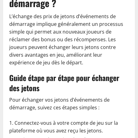
démarrage ?
L’échange des prix de jetons d’événements de
démarrage implique généralement un processus
simple qui permet aux nouveaux joueurs de
réclamer des bonus ou des récompenses. Les
joueurs peuvent échanger leurs jetons contre
divers avantages en jeu, améliorant leur
expérience de jeu dès le départ.
Guide étape par étape pour échanger
des jetons
Pour échanger vos jetons d’événements de
démarrage, suivez ces étapes simples :
Connectez-vous à votre compte de jeu sur la
plateforme où vous avez reçu les jetons.