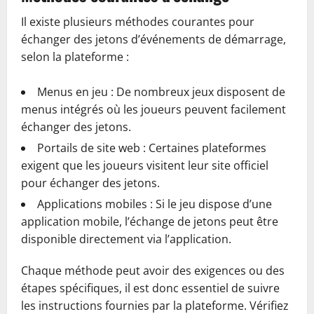
Il existe plusieurs méthodes courantes pour
échanger des jetons d’événements de démarrage,
selon la plateforme :
Menus en jeu : De nombreux jeux disposent de
menus intégrés où les joueurs peuvent facilement
échanger des jetons.
Portails de site web : Certaines plateformes
exigent que les joueurs visitent leur site officiel
pour échanger des jetons.
Applications mobiles : Si le jeu dispose d’une
application mobile, l’échange de jetons peut être
disponible directement via l’application.
Chaque méthode peut avoir des exigences ou des
étapes spécifiques, il est donc essentiel de suivre
les instructions fournies par la plateforme. Vérifiez