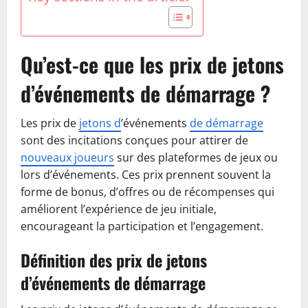
Qu’est-ce que les prix de jetons
d’événements de démarrage ?
Les prix de
jetons d
’événements
de démarrage
sont des incitations conçues pour attirer de
nouveaux joueurs
sur des plateformes de jeux ou
lors d’événements. Ces prix prennent souvent la
forme de bonus, d’offres ou de récompenses qui
améliorent l’expérience de jeu initiale,
encourageant la participation et l’engagement.
Définition des prix de jetons
d’événements de démarrage