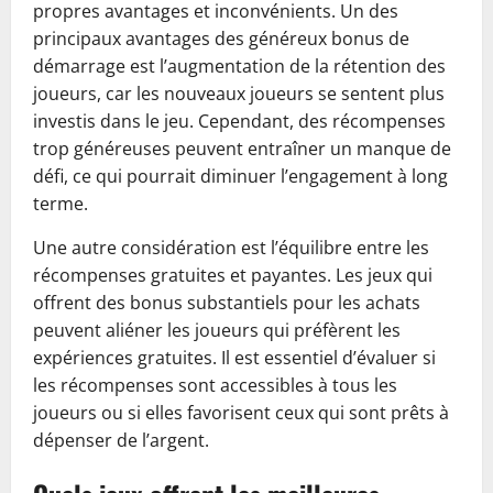
propres avantages et inconvénients. Un des
principaux avantages des généreux bonus de
démarrage est l’augmentation de la rétention des
joueurs, car les nouveaux joueurs se sentent plus
investis dans le jeu. Cependant, des récompenses
trop généreuses peuvent entraîner un manque de
défi, ce qui pourrait diminuer l’engagement à long
terme.
Une autre considération est l’équilibre entre les
récompenses gratuites et payantes. Les jeux qui
offrent des bonus substantiels pour les achats
peuvent aliéner les joueurs qui préfèrent les
expériences gratuites. Il est essentiel d’évaluer si
les récompenses sont accessibles à tous les
joueurs ou si elles favorisent ceux qui sont prêts à
dépenser de l’argent.