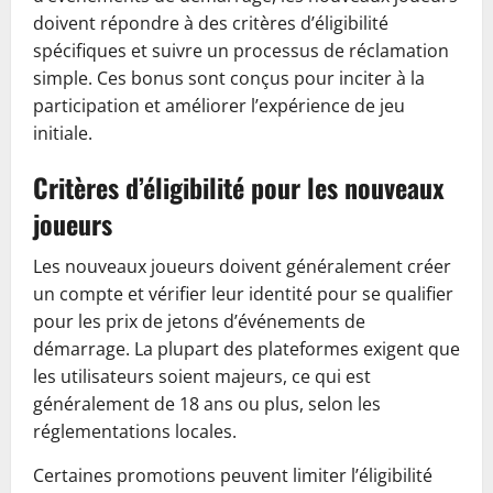
doivent répondre à des critères d’éligibilité
spécifiques et suivre un processus de réclamation
simple. Ces bonus sont conçus pour inciter à la
participation et améliorer l’expérience de jeu
initiale.
Critères d’éligibilité pour les nouveaux
joueurs
Les nouveaux joueurs doivent généralement créer
un compte et vérifier leur identité pour se qualifier
pour les prix de jetons d’événements de
démarrage. La plupart des plateformes exigent que
les utilisateurs soient majeurs, ce qui est
généralement de 18 ans ou plus, selon les
réglementations locales.
Certaines promotions peuvent limiter l’éligibilité