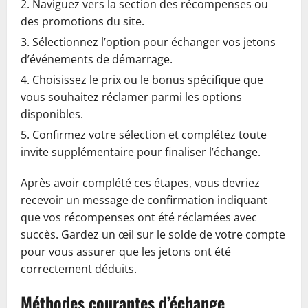
Naviguez vers la section des récompenses ou
des promotions du site.
Sélectionnez l’option pour échanger vos jetons
d’événements de démarrage.
Choisissez le prix ou le bonus spécifique que
vous souhaitez réclamer parmi les options
disponibles.
Confirmez votre sélection et complétez toute
invite supplémentaire pour finaliser l’échange.
Après avoir complété ces étapes, vous devriez
recevoir un message de confirmation indiquant
que vos récompenses ont été réclamées avec
succès. Gardez un œil sur le solde de votre compte
pour vous assurer que les jetons ont été
correctement déduits.
Méthodes courantes d’échange