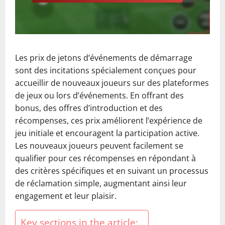
Les prix de jetons d’événements de démarrage
sont des incitations spécialement conçues pour
accueillir de nouveaux joueurs sur des plateformes
de jeux ou lors d’événements. En offrant des
bonus, des offres d’introduction et des
récompenses, ces prix améliorent l’expérience de
jeu initiale et encouragent la participation active.
Les nouveaux joueurs peuvent facilement se
qualifier pour ces récompenses en répondant à
des critères spécifiques et en suivant un processus
de réclamation simple, augmentant ainsi leur
engagement et leur plaisir.
Key sections in the article: