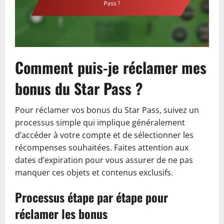
Comment puis-je réclamer mes
bonus du Star Pass ?
Pour réclamer vos bonus du Star Pass, suivez un
processus simple qui implique généralement
d’accéder à votre compte et de sélectionner les
récompenses souhaitées. Faites attention aux
dates d’expiration pour vous assurer de ne pas
manquer ces objets et contenus exclusifs.
Processus étape par étape pour
réclamer les bonus