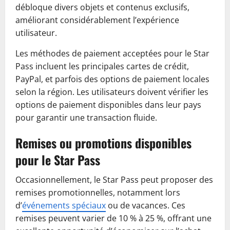
débloque divers objets et contenus exclusifs,
améliorant considérablement l’expérience
utilisateur.
Les méthodes de paiement acceptées pour le Star
Pass incluent les principales cartes de crédit,
PayPal, et parfois des options de paiement locales
selon la région. Les utilisateurs doivent vérifier les
options de paiement disponibles dans leur pays
pour garantir une transaction fluide.
Remises ou promotions disponibles
pour le Star Pass
Occasionnellement, le Star Pass peut proposer des
remises promotionnelles, notamment lors
d’
événements spéciaux
ou de vacances. Ces
remises peuvent varier de 10 % à 25 %, offrant une