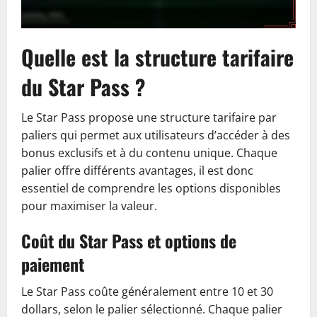
Quelle est la structure tarifaire
du Star Pass ?
Le Star Pass propose une structure tarifaire par
paliers qui permet aux utilisateurs d’accéder à des
bonus exclusifs et à du contenu unique. Chaque
palier offre différents avantages, il est donc
essentiel de comprendre les options disponibles
pour maximiser la valeur.
Coût du Star Pass et options de
paiement
Le Star Pass coûte généralement entre 10 et 30
dollars, selon le palier sélectionné. Chaque palier