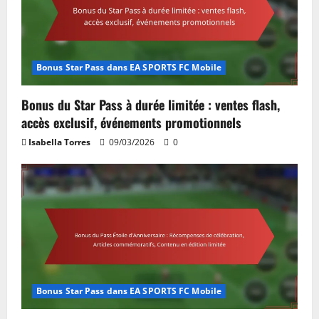
Bonus Star Pass dans EA SPORTS FC Mobile
Bonus du Star Pass à durée limitée : ventes flash,
accès exclusif, événements promotionnels
Isabella Torres
09/03/2026
0
Bonus Star Pass dans EA SPORTS FC Mobile