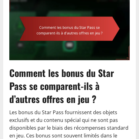
Comment les bonus du Star
Pass se comparent-ils à
d’autres offres en jeu ?
Les bonus du Star Pass fournissent des objets
exclusifs et du contenu spécial qui ne sont pas
disponibles par le biais des récompenses standard
en jeu. Ces bonus sont souvent limités dans le