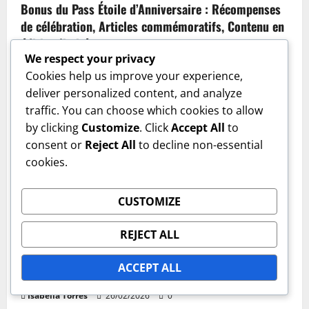
Bonus du Pass Étoile d’Anniversaire : Récompenses
de célébration, Articles commémoratifs, Contenu en
édition limitée
We respect your privacy
Isabella Torres
27/02/2026
0
Cookies help us improve your experience,
deliver personalized content, and analyze
traffic. You can choose which cookies to allow
by clicking
Customize
. Click
Accept All
to
consent or
Reject All
to decline non-essential
cookies.
CUSTOMIZE
Bonus Star Pass dans EA SPORTS FC Mobile
REJECT ALL
Bonus de Pass Star Spécifique à l’Événement :
Récompenses de tournoi, Événements spéciaux, Prix
ACCEPT ALL
uniques
Isabella Torres
26/02/2026
0