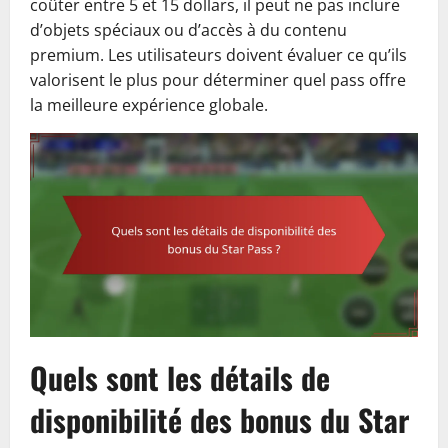
coûter entre 5 et 15 dollars, il peut ne pas inclure
d’objets spéciaux ou d’accès à du contenu
premium. Les utilisateurs doivent évaluer ce qu’ils
valorisent le plus pour déterminer quel pass offre
la meilleure expérience globale.
Quels sont les détails de
disponibilité des bonus du Star