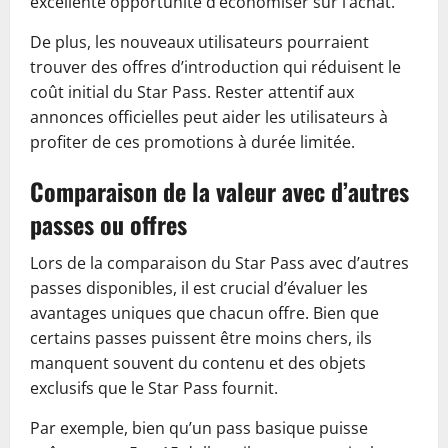
excellente opportunité d’économiser sur l’achat.
De plus, les nouveaux utilisateurs pourraient
trouver des offres d’introduction qui réduisent le
coût initial du Star Pass. Rester attentif aux
annonces officielles peut aider les utilisateurs à
profiter de ces promotions à durée limitée.
Comparaison de la valeur avec d’autres
passes ou offres
Lors de la comparaison du Star Pass avec d’autres
passes disponibles, il est crucial d’évaluer les
avantages uniques que chacun offre. Bien que
certains passes puissent être moins chers, ils
manquent souvent du contenu et des objets
exclusifs que le Star Pass fournit.
Par exemple, bien qu’un pass basique puisse