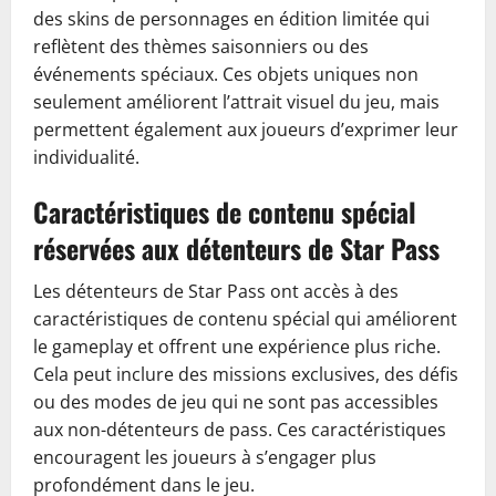
des skins de personnages en édition limitée qui
reflètent des thèmes saisonniers ou des
événements spéciaux. Ces objets uniques non
seulement améliorent l’attrait visuel du jeu, mais
permettent également aux joueurs d’exprimer leur
individualité.
Caractéristiques de contenu spécial
réservées aux détenteurs de Star Pass
Les détenteurs de Star Pass ont accès à des
caractéristiques de contenu spécial qui améliorent
le gameplay et offrent une expérience plus riche.
Cela peut inclure des missions exclusives, des défis
ou des modes de jeu qui ne sont pas accessibles
aux non-détenteurs de pass. Ces caractéristiques
encouragent les joueurs à s’engager plus
profondément dans le jeu.