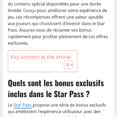
du contenu spécial disponibles pour une durée
limitée. Conçu pour améliorer votre expérience de
jeu, ces récompenses offrent une valeur ajoutée
aux joueurs qui choisissent d’investir dans le Star
Pass. Assurez-vous de réclamer vos bonus
rapidement pour profiter pleinement de ces offres
exclusives.
Key sections in the article:
Quels sont les bonus exclusifs
inclus dans le Star Pass ?
Le
Star Pass
propose une série de bonus exclusifs
qui améliorent l’expérience utilisateur avec des