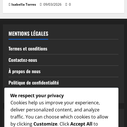
Isabella Torres
09/03/2026
0
MENTIONS LÉGALES
Termes et conditions
Contactez-nous
À propos de nous
Politique de confidentialité
Préférences de cookies
We respect your privacy
Cookies help us improve your experience,
deliver personalized content, and analyze
traffic. You can choose which cookies to allow
RECHERCHE
by clicking
Customize
. Click
Accept All
to